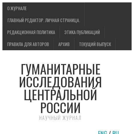
О ЖУРНАЛЕ
ГЛАВНЫЙ РЕДАКТОР. ЛИЧНАЯ СТРАНИЦА.
РЕДАКЦИОННАЯ ПОЛИТИКА
ЭТИКА ПУБЛИКАЦИЙ
ПРАВИЛА ДЛЯ АВТОРОВ
АРХИВ
ТЕКУЩИЙ ВЫПУСК
ГУМАНИТАРНЫЕ
ИССЛЕДОВАНИЯ
ЦЕНТРАЛЬНОЙ
РОССИИ
НАУЧНЫЙ ЖУРНАЛ
ENG
/
RU