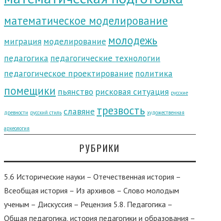
математическое моделирование
молодежь
миграция
моделирование
педагогика
педагогические технологии
педагогическое проектирование
политика
помещики
пьянство
рисковая ситуация
русские
трезвость
славяне
древности
русский стиль
художественная
археология
РУБРИКИ
5.6 Исторические науки – Отечественная история –
Всеобщая история – Из архивов – Слово молодым
ученым – Дискуссия – Рецензия 5.8. Педагогика –
Общая педагогика, история педагогики и образования –