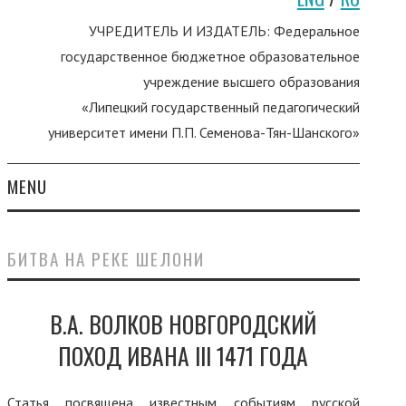
УЧРЕДИТЕЛЬ И ИЗДАТЕЛЬ: Федеральное
государственное бюджетное образовательное
учреждение высшего образования
«Липецкий государственный педагогический
университет имени П.П. Семенова-Тян-Шанского»
MENU
О ЖУРНАЛЕ
БИТВА НА РЕКЕ ШЕЛОНИ
ГЛАВНЫЙ РЕДАКТОР.
В.А. ВОЛКОВ НОВГОРОДСКИЙ
ЛИЧНАЯ СТРАНИЦА.
ПОХОД ИВАНА III 1471 ГОДА
РЕДАКЦИОННАЯ ПОЛИТИКА
Статья посвящена известным событиям русской