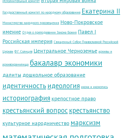
Вторая мировая война
Исполнительный комитет
Екатерина II
Государственный комитет по народному образованию
Ново-Покровское
Министерство народного просвещения
имение
Павел I
Отдел о преподавании Закона Божия
Российская империя
Священный Собор Православной Российской
Центральное Черноземье
Церкви
Ф.Г. Солнцев
архивы и
бакалавр экономики
архивохранилища
далиты
дошкольное образование
идентичность
идеология
икона и иконопись
историография
крепостное право
крестьянский вопрос
крестьянство
марксизм
культурное народничество
математическая подготовка