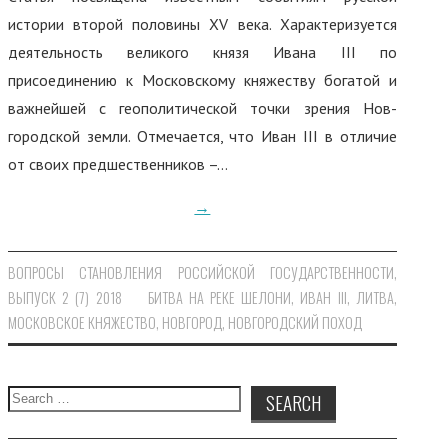
ЭТИКА ПУБЛИКАЦИЙ
истории второй половины XV века. Характеризуется
деятельность великого князя Ивана III по
ПРАВИЛА ДЛЯ АВТОРОВ
присоединению к Московскому княжеству богатой и
важнейшей с геополитической точки зрения Нов-
АРХИВ
городской земли. Отмечается, что Иван III в отличие
ТЕКУЩИЙ ВЫПУСК
от своих предшественников –…
→
ВОПРОСЫ СТАНОВЛЕНИЯ РОССИЙСКОЙ ГОСУДАРСТВЕННОСТИ
,
ВЫПУСК 2 (7) 2018
БИТВА НА РЕКЕ ШЕЛОНИ
,
ИВАН III
,
ЛИТВА
,
МОСКОВСКОЕ КНЯЖЕСТВО
,
НОВГОРОД
,
НОВГОРОДСКИЙ ПОХОД
Search for: