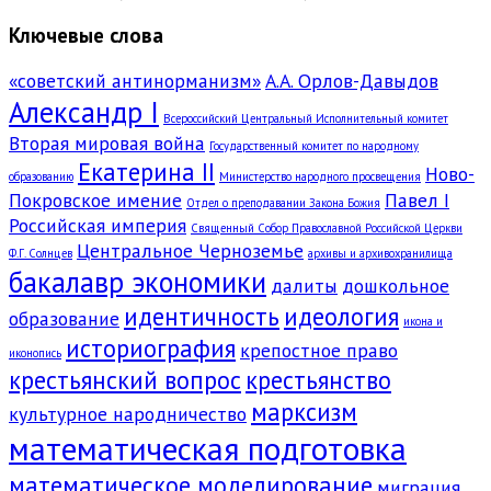
Ключевые слова
«советский антинорманизм»
А.А. Орлов-Давыдов
Александр I
Всероссийский Центральный Исполнительный комитет
Вторая мировая война
Государственный комитет по народному
Екатерина II
Ново-
образованию
Министерство народного просвещения
Покровское имение
Павел I
Отдел о преподавании Закона Божия
Российская империя
Священный Собор Православной Российской Церкви
Центральное Черноземье
Ф.Г. Солнцев
архивы и архивохранилища
бакалавр экономики
далиты
дошкольное
идентичность
идеология
образование
икона и
историография
крепостное право
иконопись
крестьянский вопрос
крестьянство
марксизм
культурное народничество
математическая подготовка
математическое моделирование
миграция