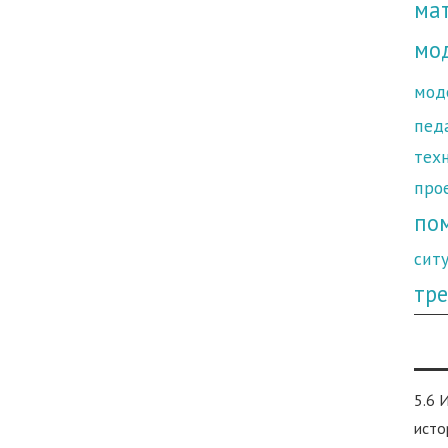
ма
мо
мод
пед
тех
про
по
сит
тре
5.6 
исто