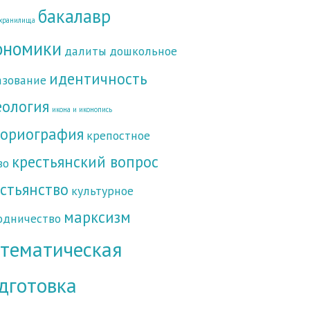
бакалавр
хранилища
ономики
далиты
дошкольное
идентичность
азование
еология
икона и иконопись
ториография
крепостное
крестьянский вопрос
во
стьянство
культурное
марксизм
одничество
тематическая
дготовка