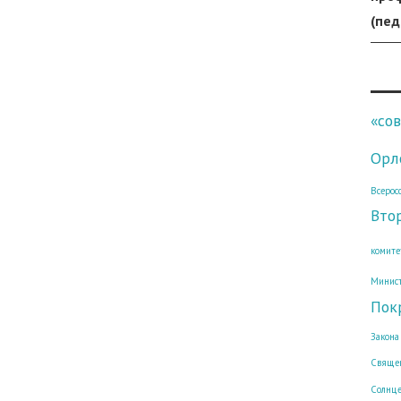
(пед
«со
Орл
Всерос
Вто
комите
Минист
Пок
Закона
Священ
Солнц