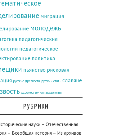
тематическое
делирование
миграция
молодежь
елирование
агогика
педагогические
нологии
педагогическое
ектирование
политика
мещики
пьянство
рисковая
уация
славяне
русские древности
русский стиль
звость
художественная археология
РУБРИКИ
Исторические науки – Отечественная
рия – Всеобщая история – Из архивов