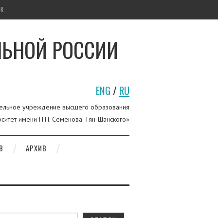
СК
ЛЬНОЙ РОССИИ
ENG
/
RU
ельное учреждение высшего образования
ситет имени П.П. Семенова-Тян-Шанского»
В
АРХИВ
h for: