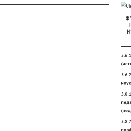
Ж
И
5.6.
(ист
5.6.
наук
5.8.
педа
(пед
5.8.
про