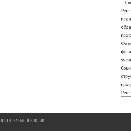
– Сл
Реце
педа
обра
проф
Физи
физи
учен
Соци
стру
проц
Реце
ИЯ ЦЕНТРАЛЬНОЙ РОССИИ