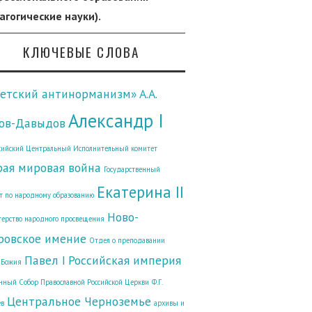
агогические науки).
КЛЮЧЕВЫЕ СЛОВА
ветский антинорманизм»
А.А.
Александр I
ов-Давыдов
сийский Центральный Исполнительный комитет
рая мировая война
Государственный
Екатерина II
т по народному образованию
Ново-
ерство народного просвещения
ровское имение
Отдел о преподавании
Павел I
Российская империя
 Божия
ный Собор Православной Российской Церкви
Ф.Г.
Центральное Черноземье
ев
архивы и