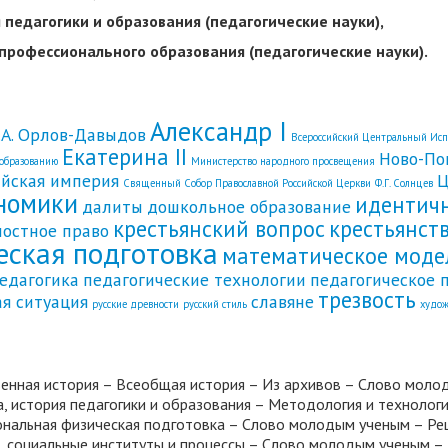
я педагогики и образования (педагогические науки),
я профессионального образования (педагогические науки).
Александр I
.А. Орлов-Давыдов
Всероссийский Центральный Ис
Екатерина II
Ново-По
 образованию
Министерство народного просвещения
ийская империя
Ц
Священный Собор Православной Российской Церкви
Ф.Г. Солнцев
номики
идентич
далиты
дошкольное образование
крестьянский вопрос
крестьянст
постное право
еская подготовка
математическое моде
едагогика
педагогические технологии
педагогическое 
трезвость
ая ситуация
славяне
русские древности
русский стиль
худож
венная история – Всеобщая история – Из архивов – Слово моло
ка, история педагогики и образования – Методология и техноло
ональная физическая подготовка – Слово молодым ученым – Рец
а, социальные институты и процессы – Слово молодым ученым –