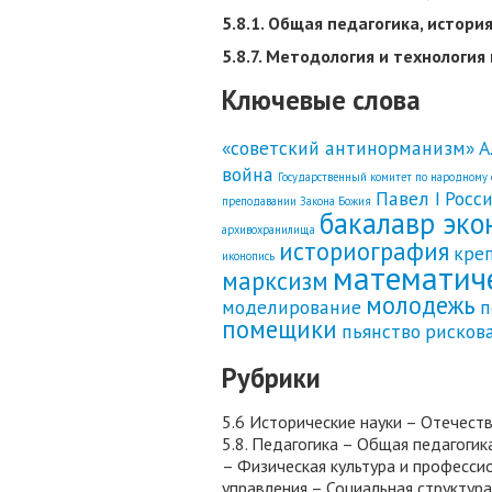
5.8.1. Общая педагогика, истори
5.8.7. Методология и технологи
Ключевые слова
«советский антинорманизм»
А
война
Государственный комитет по народному
Павел I
Росс
преподавании Закона Божия
бакалавр эко
архивохранилища
историография
кре
иконопись
математич
марксизм
молодежь
моделирование
п
помещики
пьянство
рисков
Рубрики
5.6 Исторические науки – Отечест
5.8. Педагогика – Общая педагоги
– Физическая культура и професси
управления – Социальная структур