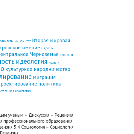
Вторая мировая
полнительный комитет
кровское имение
Отдел о
ентральное Черноземье
архивы и
ность
идеология
икона и
во
культурное народничество
лирование
миграция
проектирование
политика
ественная археология
дым ученым – Дискуссия – Рецензия
гия профессионального образования
ензия 5.4 Социология – Социология
 Рецензия