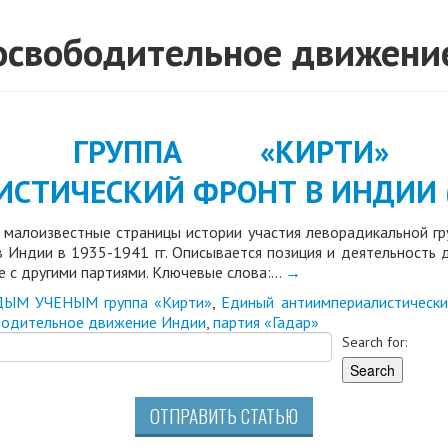
освободительное движени
ва ГРУППА «КИРТИ
ТИЧЕСКИЙ ФРОНТ В ИНДИИ (1
 малоизвестные страницы истории участия леворадикальной г
 Индии в 1935-1941 гг. Описывается позиция и деятельность д
е с другими партиями. Ключевые слова:…
→
ДЫМ УЧЕНЫМ
группа «Кирти»
,
Единый антиимпериалистическ
бодительное движение Индии
,
партия «Гадар»
Search for:
ОТПРАВИТЬ СТАТЬЮ