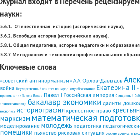
Журнал входит в Перечень рецензируем
науки:
5.6.1. Отечественная история (исторические науки),
5.6.2. Всеобщая история (исторические науки),
5.8.1. Общая педагогика, история педагогики и образования
5.8.7. Методология и технология профессионального образо
Ключевые слова
Алек
«советский антинорманизм»
А.А. Орлов-Давыдов
Екатерина II
война
Государственный комитет по народному образованию
Ми
Павел I
Российская империя
преподавании Закона Божия
Священный Собо
бакалавр экономики
далиты
дошко
архивохранилища
историография
крестья
крепостное право
иконопись
математическая подготов
марксизм
молодежь
моделирование
педагогика
педагогически
помещики
пьянство
рисковая ситуация
русские древности
рус