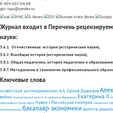
8-904-697-64-88
gicr-lspu@yandex.ru
Журнал входит в Перечень рецензируем
науки:
5.6.1. Отечественная история (исторические науки),
5.6.2. Всеобщая история (исторические науки),
5.8.1. Общая педагогика, история педагогики и образования
5.8.7. Методология и технология профессионального образо
Ключевые слова
Алек
«советский антинорманизм»
А.А. Орлов-Давыдов
Екатерина II
война
Государственный комитет по народному образованию
Ми
Павел I
Российская империя
преподавании Закона Божия
Священный Собо
бакалавр экономики
далиты
дошко
архивохранилища