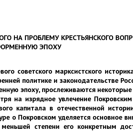
СКОГО НА ПРОБЛЕМУ КРЕСТЬЯНСКОГО ВО
ФОРМЕННУЮ ЭПОХУ
вого советского марксистского истори
ренней политике и законодательстве Росс
менную эпоху, прослеживаются некоторы
отря на изрядное увлечение Покровски
ого капитала в отечественной истори
атуре о Покровском уделяется основное 
о меньшей степени его конкретным дос