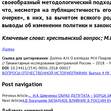
своеобразный методологический подход 
что, несмотря на публицистичность его
очерке», в них, за вычетом всякого р
выводы об изменении политики и законо
Ключевые слова
:
крестьянский вопрос; М.Н
Долгих
Ссылка для цитирования:
Долгих А.Н. О взглядах М.Н Покро
// Гуманитарные исследования Центральной России. – 2018. – № 
DOI:
10.24411/2541-9056-2018-00017
ВОПРОСЫ ОТЕЧЕСТВЕННОЙ ИСТОРИОГРАФИИ
,
Выпуск 4 (9)
Post navigation
Previous Article
←
И.А. Шевченко ОБРАЗ ДЕПУТАТА – БОРЦА
Next Article
А.В. Богатырёв ЗАПАДНОЕ ВЛИЯНИЕ В РОССИИ XV
Добавить комментарий