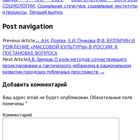
СОЦИОЛОГИИ
,
Социальная структура, социальные институты
и процессы
,
Текущий выпуск
Post navigation
Previous Article
←
А.Н. Долгих, Е.И. Пучкова Ф.В. БУЛГАРИН И
РОЖДЕНИЕ «МАССОВОЙ КУЛЬТУРЫ» В РОССИИ: К
ПОСТАНОВКЕ ВОПРОСА
Next Article
А.В. Гамурак О роли методов соучаствующего
проектирования и тактического урбанизма в рациональном
развитии городских публичных пространств
→
Добавить комментарий
Ваш адрес email не будет опубликован.
Обязательные поля
помечены
*
Комментарий