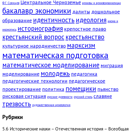
Центральное Черноземье
Ф.Г. Солнцев
архивы и архивохранилища
бакалавр экономики
далиты
дошкольное
идентичность
идеология
образование
икона и
историография
крепостное право
иконопись
крестьянский вопрос
крестьянство
марксизм
культурное народничество
математическая подготовка
математическое моделирование
миграция
молодежь
моделирование
педагогика
педагогические технологии
педагогическое
помещики
проектирование
политика
пьянство
рисковая ситуация
славяне
русские древности
русский стиль
трезвость
художественная археология
Рубрики
5.6 Исторические науки – Отечественная история – Всеобщая