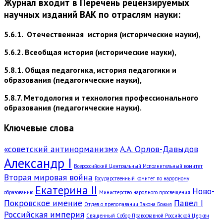
Журнал входит в Перечень рецензируемых
научных изданий ВАК по отраслям науки:
5.6.1. Отечественная история (исторические науки),
5.6.2. Всеобщая история (исторические науки),
5.8.1. Общая педагогика, история педагогики и
образования (педагогические науки),
5.8.7. Методология и технология профессионального
образования (педагогические науки).
Ключевые слова
«советский антинорманизм»
А.А. Орлов-Давыдов
Александр I
Всероссийский Центральный Исполнительный комитет
Вторая мировая война
Государственный комитет по народному
Екатерина II
Ново-
образованию
Министерство народного просвещения
Покровское имение
Павел I
Отдел о преподавании Закона Божия
Российская империя
Священный Собор Православной Российской Церкви