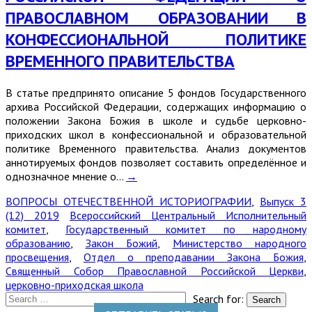
ПРАВОСЛАВНОМ ОБРАЗОВАНИИ В
КОНФЕССИОНАЛЬНОЙ ПОЛИТИКЕ
ВРЕМЕННОГО ПРАВИТЕЛЬСТВА
В статье предпринято описание 5 фондов Государственного
архива Российской Федерации, содержащих информацию о
положении Закона Божия в школе и судьбе церковно-
приходских школ в конфессиональной и образовательной
политике Временного правительства. Анализ документов
аннотируемых фондов позволяет составить определённое и
однозначное мнение о…
→
ВОПРОСЫ ОТЕЧЕСТВЕННОЙ ИСТОРИОГРАФИИ
,
Выпуск 3
(12) 2019
Всероссийский Центральный Исполнительный
комитет
,
Государственный комитет по народному
образованию
,
Закон Божий
,
Министерство народного
просвещения
,
Отдел о преподавании Закона Божия
,
Священный Собор Православной Российской Церкви
,
церковно-приходская школа
Search for: