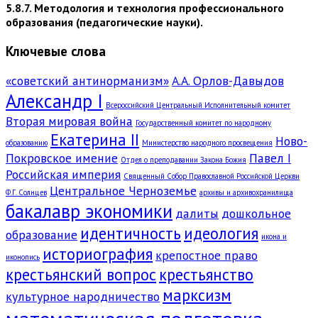
5.8.7. Методология и технология профессионального
образования (педагогические науки).
Ключевые слова
«советский антинорманизм»
А.А. Орлов-Давыдов
Александр I
Всероссийский Центральный Исполнительный комитет
Вторая мировая война
Государственный комитет по народному
Екатерина II
Ново-
образованию
Министерство народного просвещения
Покровское имение
Павел I
Отдел о преподавании Закона Божия
Российская империя
Священный Собор Православной Российской Церкви
Центральное Черноземье
Ф.Г. Солнцев
архивы и архивохранилища
бакалавр экономики
далиты
дошкольное
идентичность
идеология
образование
икона и
историография
крепостное право
иконопись
крестьянский вопрос
крестьянство
марксизм
культурное народничество