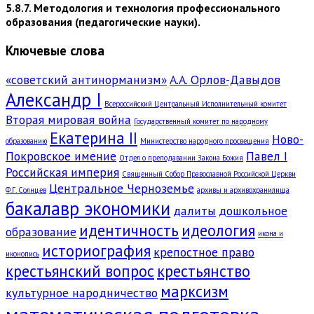
5.8.7. Методология и технология профессионального
образования (педагогические науки).
Ключевые слова
«советский антинорманизм»
А.А. Орлов-Давыдов
Александр I
Всероссийский Центральный Исполнительный комитет
Вторая мировая война
Государственный комитет по народному
Екатерина II
Ново-
образованию
Министерство народного просвещения
Покровское имение
Павел I
Отдел о преподавании Закона Божия
Российская империя
Священный Собор Православной Российской Церкви
Центральное Черноземье
Ф.Г. Солнцев
архивы и архивохранилища
бакалавр экономики
далиты
дошкольное
идентичность
идеология
образование
икона и
историография
крепостное право
иконопись
крестьянский вопрос
крестьянство
марксизм
культурное народничество