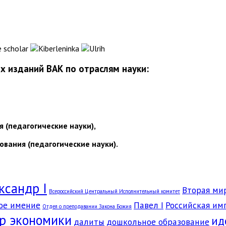
 изданий ВАК по отраслям науки:
я (педагогические науки),
ования (педагогические науки).
ксандр I
Вторая ми
Всероссийский Центральный Исполнительный комитет
ое имение
Павел I
Российская им
Отдел о преподавании Закона Божия
р экономики
ид
далиты
дошкольное образование