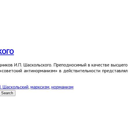
КОГО
дников И.П. Шаскольского. Преподносимый в качестве высшего
«советский антинорманизм» в действительности представлял
. Шаскольский
,
марксизм
,
норманизм