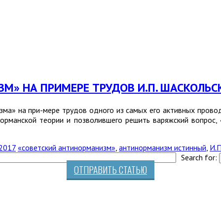
ЗМ» НА ПРИМЕРЕ ТРУДОВ И.П. ШАСКОЛЬС
зма» на при-мере трудов одного из самых его активных прово
норманской теории и позволившего решить варяжский вопрос, 
 2017
«советский антинорманизм»
,
антинорманизм истинный
,
И.П
Search for:
ОТПРАВИТЬ СТАТЬЮ