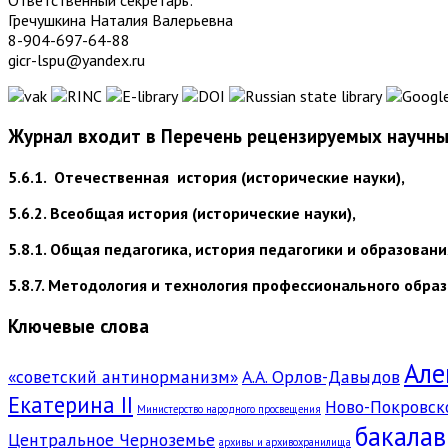
Гречушкина Наталия Валерьевна
8-904-697-64-88
gicr-lspu@yandex.ru
Журнал входит в Перечень рецензируемых научных
5.6.1. Отечественная история (исторические науки),
5.6.2. Всеобщая история (исторические науки),
5.8.1. Общая педагогика, история педагогики и образовани
5.8.7. Методология и технология профессионального образ
Ключевые слова
Але
«советский антинорманизм»
А.А. Орлов-Давыдов
Екатерина II
Ново-Покровск
Министерство народного просвещения
бакалав
Центральное Черноземье
архивы и архивохранилища