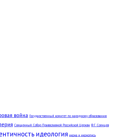
ровая война
Государственный комитет по народному образованию
перия
Священный Собор Православной Российской Церкви
Ф.Г. Солнцев
ентичность
идеология
икона и иконопись