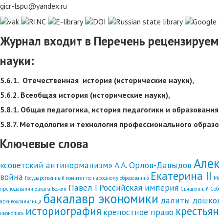
gicr-lspu@yandex.ru
Журнал входит в Перечень рецензируем
науки:
5.6.1. Отечественная история (исторические науки),
5.6.2. Всеобщая история (исторические науки),
5.8.1. Общая педагогика, история педагогики и образования
5.8.7. Методология и технология профессионального образо
Ключевые слова
Алек
«советский антинорманизм»
А.А. Орлов-Давыдов
Екатерина II
война
Государственный комитет по народному образованию
Ми
Павел I
Российская империя
преподавании Закона Божия
Священный Собо
бакалавр экономики
далиты
дошко
архивохранилища
историография
крестья
крепостное право
иконопись