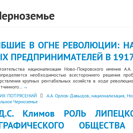
Черноземье
ГИБШИЕ В ОГНЕ РЕВОЛЮЦИИ: 
Х ПРЕДПРИНИМАТЕЛЕЙ В 1917
тоятельства национализации Ново-Покровского имения А.А
 определяется необходимостью всестороннего решения проб
рствления крупных рентабельных хозяйств в ходе революцио
отчинного…
→
ИХ ПОТРЯСЕНИЙ
А.А. Орлов-Давыдов
,
национализация
,
Но
льное Черноземье
 Д.С. Климов РОЛЬ ЛИПЕЦ
ОГРАФИЧЕСКОГО ОБЩЕСТВ