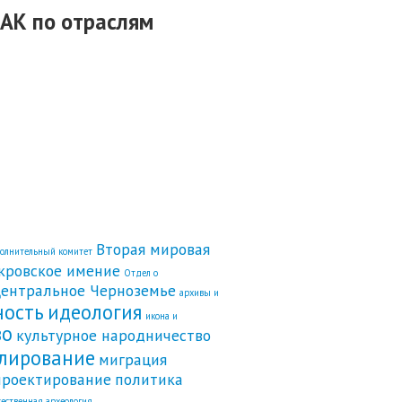
АК по отраслям
Вторая мировая
полнительный комитет
кровское имение
Отдел о
ентральное Черноземье
архивы и
ность
идеология
икона и
во
культурное народничество
лирование
миграция
проектирование
политика
ественная археология