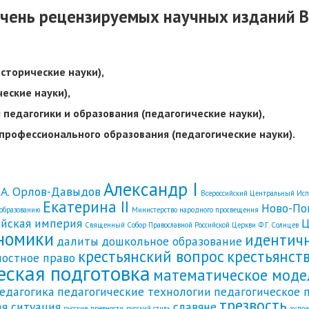
ечень рецензируемых научных изданий В
исторические науки),
ческие науки),
я педагогики и образования (педагогические науки),
я профессионального образования (педагогические науки).
Александр I
.А. Орлов-Давыдов
Всероссийский Центральный Ис
Екатерина II
Ново-По
 образованию
Министерство народного просвещения
ийская империя
Ц
Священный Собор Православной Российской Церкви
Ф.Г. Солнцев
номики
идентич
далиты
дошкольное образование
крестьянский вопрос
крестьянст
постное право
еская подготовка
математическое моде
едагогика
педагогические технологии
педагогическое 
трезвость
ая ситуация
славяне
русские древности
русский стиль
худож