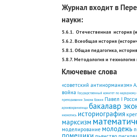
Журнал входит в Пер
науки:
5.6.1. Отечественная история (
5.6.2. Всеобщая история (истори
5.8.1. Общая педагогика, истори
5.8.7. Методология и технологи
Ключевые слова
«советский антинорманизм»
А
война
Государственный комитет по народному
Павел I
Росс
преподавании Закона Божия
бакалавр эко
архивохранилища
историография
кре
иконопись
математич
марксизм
молодежь
моделирование
п
помещики
пьянство
рисков