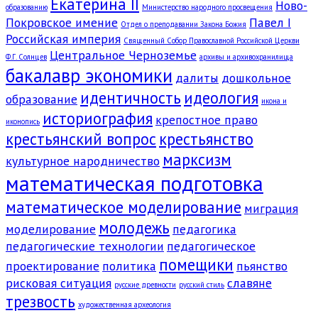
Екатерина II
Ново-
образованию
Министерство народного просвещения
Покровское имение
Павел I
Отдел о преподавании Закона Божия
Российская империя
Священный Собор Православной Российской Церкви
Центральное Черноземье
Ф.Г. Солнцев
архивы и архивохранилища
бакалавр экономики
далиты
дошкольное
идентичность
идеология
образование
икона и
историография
крепостное право
иконопись
крестьянский вопрос
крестьянство
марксизм
культурное народничество
математическая подготовка
математическое моделирование
миграция
молодежь
моделирование
педагогика
педагогические технологии
педагогическое
помещики
проектирование
политика
пьянство
рисковая ситуация
славяне
русские древности
русский стиль
трезвость
художественная археология