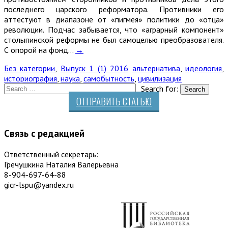
последнего царского реформатора. Противники его
аттестуют в диапазоне от «пигмея» политики до «отца»
революции. Подчас забывается, что «аграрный компонент»
столыпинской реформы не был самоцелью преобразователя.
С опорой на фонд…
→
Без категории
,
Выпуск 1 (1) 2016
альтернатива
,
идеология
,
историография
,
наука
,
самобытность
,
цивилизация
Search for:
ОТПРАВИТЬ СТАТЬЮ
Связь с редакцией
Ответственный секретарь:
Гречушкина Наталия Валерьевна
8-904-697-64-88
gicr-lspu@yandex.ru