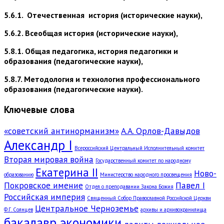
5.6.1. Отечественная история (исторические науки),
5.6.2. Всеобщая история (исторические науки),
5.8.1. Общая педагогика, история педагогики и
образования (педагогические науки),
5.8.7. Методология и технология профессионального
образования (педагогические науки).
Ключевые слова
«советский антинорманизм»
А.А. Орлов-Давыдов
Александр I
Всероссийский Центральный Исполнительный комитет
Вторая мировая война
Государственный комитет по народному
Екатерина II
Ново-
образованию
Министерство народного просвещения
Покровское имение
Павел I
Отдел о преподавании Закона Божия
Российская империя
Священный Собор Православной Российской Церкви
Центральное Черноземье
Ф.Г. Солнцев
архивы и архивохранилища
бакалавр экономики