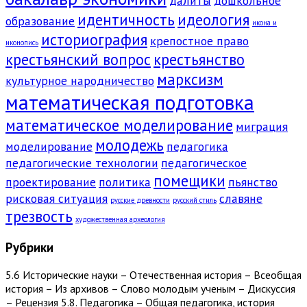
далиты
дошкольное
идентичность
идеология
образование
икона и
историография
крепостное право
иконопись
крестьянский вопрос
крестьянство
марксизм
культурное народничество
математическая подготовка
математическое моделирование
миграция
молодежь
моделирование
педагогика
педагогические технологии
педагогическое
помещики
проектирование
политика
пьянство
рисковая ситуация
славяне
русские древности
русский стиль
трезвость
художественная археология
Рубрики
5.6 Исторические науки – Отечественная история – Всеобщая
история – Из архивов – Слово молодым ученым – Дискуссия
– Рецензия 5.8. Педагогика – Общая педагогика, история