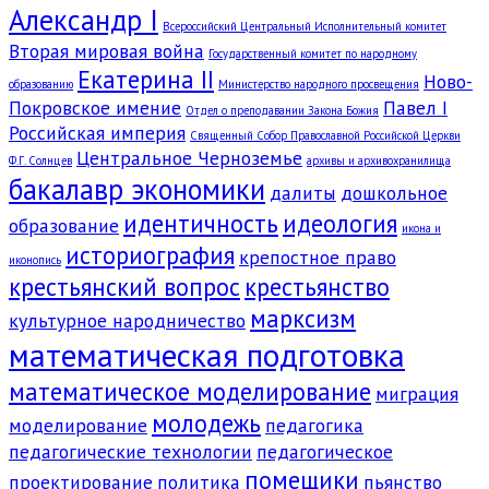
Александр I
Всероссийский Центральный Исполнительный комитет
Вторая мировая война
Государственный комитет по народному
Екатерина II
Ново-
образованию
Министерство народного просвещения
Покровское имение
Павел I
Отдел о преподавании Закона Божия
Российская империя
Священный Собор Православной Российской Церкви
Центральное Черноземье
Ф.Г. Солнцев
архивы и архивохранилища
бакалавр экономики
далиты
дошкольное
идентичность
идеология
образование
икона и
историография
крепостное право
иконопись
крестьянский вопрос
крестьянство
марксизм
культурное народничество
математическая подготовка
математическое моделирование
миграция
молодежь
моделирование
педагогика
педагогические технологии
педагогическое
помещики
проектирование
политика
пьянство