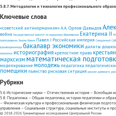
5.8.7. Методология и технология профессионального образо
Ключевые слова
Алек
«советский антинорманизм»
А.А. Орлов-Давыдов
Екатерина II
война
Государственный комитет по народному образованию
Ми
Павел I
Российская империя
преподавании Закона Божия
Священный Собо
бакалавр экономики
далиты
дошко
архивохранилища
историография
крестья
крепостное право
иконопись
математическая подготов
марксизм
молодежь
моделирование
педагогика
педагогически
помещики
пьянство
рисковая ситуация
русские древности
рус
Рубрики
5.6 Исторические науки – Отечественная история – Всеобщая и
5.8. Педагогика – Общая педагогика, история педагогики и об
– Физическая культура и профессиональная физическая подгото
управления – Социальная структура, социальные институты и п
© 2018-2026 Гуманитарные исследования Центральной России