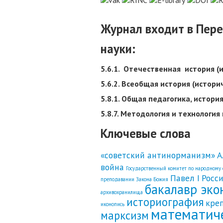
Журнал входит в Пер
науки:
5.6.1. Отечественная история (
5.6.2. Всеобщая история (истори
5.8.1. Общая педагогика, истори
5.8.7. Методология и технологи
Ключевые слова
«советский антинорманизм»
А
война
Государственный комитет по народному
Павел I
Росс
преподавании Закона Божия
бакалавр эко
архивохранилища
историография
кре
иконопись
математич
марксизм