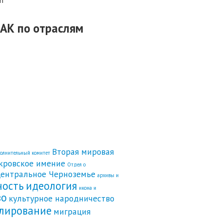
АК по отраслям
Вторая мировая
полнительный комитет
кровское имение
Отдел о
ентральное Черноземье
архивы и
ность
идеология
икона и
во
культурное народничество
лирование
миграция