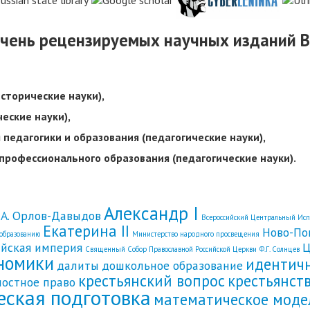
ечень рецензируемых научных изданий В
исторические науки),
ческие науки),
я педагогики и образования (педагогические науки),
я профессионального образования (педагогические науки).
Александр I
.А. Орлов-Давыдов
Всероссийский Центральный Ис
Екатерина II
Ново-По
 образованию
Министерство народного просвещения
ийская империя
Ц
Священный Собор Православной Российской Церкви
Ф.Г. Солнцев
номики
идентич
далиты
дошкольное образование
крестьянский вопрос
крестьянст
постное право
еская подготовка
математическое моде