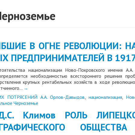
Черноземье
ГИБШИЕ В ОГНЕ РЕВОЛЮЦИИ: 
Х ПРЕДПРИНИМАТЕЛЕЙ В 1917
тоятельства национализации Ново-Покровского имения А.А
 определяется необходимостью всестороннего решения проб
рствления крупных рентабельных хозяйств в ходе революцио
отчинного…
→
ИХ ПОТРЯСЕНИЙ
А.А. Орлов-Давыдов
,
национализация
,
Нов
льное Черноземье
 Д.С. Климов РОЛЬ ЛИПЕЦ
ОГРАФИЧЕСКОГО ОБЩЕСТВ