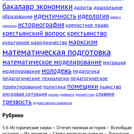
бакалавр экономики
далиты
дошкольное
идентичность
идеология
образование
икона и
историография
крепостное право
иконопись
крестьянский вопрос
крестьянство
марксизм
культурное народничество
математическая подготовка
математическое моделирование
миграция
молодежь
моделирование
педагогика
педагогические технологии
педагогическое
помещики
проектирование
политика
пьянство
рисковая ситуация
славяне
русские древности
русский стиль
трезвость
художественная археология
Рубрики
5.6 Исторические науки – Отечественная история – Всеобщая
история – Из архивов – Слово молодым ученым – Дискуссия