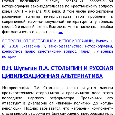
Статья посвящена анализу состояния современной
историографии законодательства по крестьянскому вопросу
конца XVIII – начала XIX века. В том числе рас-смотрены
различные аспекты интерпретации этой проблемы в
современной науч-но-популярной литературе и учебниках
средней и высшей школы. Выявлены много-численные ошибки
фактологического характера,…
→
ВОПРОСЫ ОТЕЧЕСТВЕННОЙ ИСТОРИОГРАФИИ
,
Выпуск 1
(6) 2018
Екатерина II
,
законодательство
,
историография
,
крепостное право
,
крестьянский вопрос
,
Павел I
,
учебники
истории
В.Н. Шульгин П.А. CТОЛЫПИН И РУССКАЯ
ЦИВИЛИЗАЦИОННАЯ АЛЬТЕРНАТИВА
Историография П.А. Столыпина характеризуется давним
противостоянием сторонников и противников дела этого
последнего царского реформатора. Противники его
аттестуют в диапазоне от «пигмея» политики до «отца»
революции. Подчас забывается, что «аграрный компонент»
столыпинской реформы не был самоцелью преобразователя.