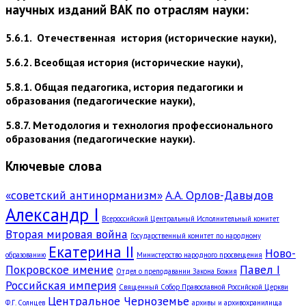
научных изданий ВАК по отраслям науки:
5.6.1. Отечественная история (исторические науки),
5.6.2. Всеобщая история (исторические науки),
5.8.1. Общая педагогика, история педагогики и
образования (педагогические науки),
5.8.7. Методология и технология профессионального
образования (педагогические науки).
Ключевые слова
«советский антинорманизм»
А.А. Орлов-Давыдов
Александр I
Всероссийский Центральный Исполнительный комитет
Вторая мировая война
Государственный комитет по народному
Екатерина II
Ново-
образованию
Министерство народного просвещения
Покровское имение
Павел I
Отдел о преподавании Закона Божия
Российская империя
Священный Собор Православной Российской Церкви
Центральное Черноземье
Ф.Г. Солнцев
архивы и архивохранилища