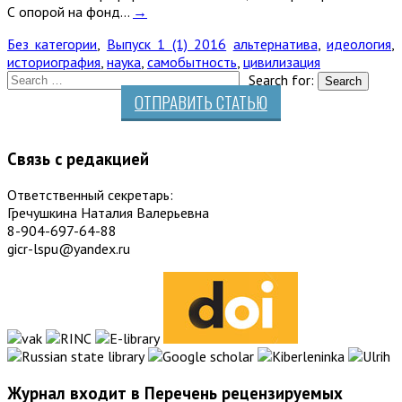
С опорой на фонд…
→
Без категории
,
Выпуск 1 (1) 2016
альтернатива
,
идеология
,
историография
,
наука
,
самобытность
,
цивилизация
Search for:
ОТПРАВИТЬ СТАТЬЮ
Связь с редакцией
Ответственный секретарь:
Гречушкина Наталия Валерьевна
8-904-697-64-88
gicr-lspu@yandex.ru
Журнал входит в Перечень рецензируемых